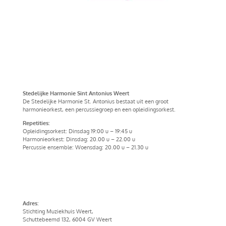
Stedelijke Harmonie Sint Antonius Weert
De Stedelijke Harmonie St. Antonius bestaat uit een groot
harmonieorkest, een percussiegroep en een opleidingsorkest.
Repetities:
Opleidingsorkest: Dinsdag 19:00 u – 19:45 u
Harmonieorkest: Dinsdag: 20.00 u – 22.00 u
Percussie ensemble: Woensdag: 20.00 u – 21.30 u
Privacy verklaring
Adres
:
Stichting Muziekhuis Weert,
Schuttebeemd 132, 6004 GV Weert