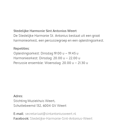
Stedelijke Harmonie Sint Antonius Weert
De Stedelijke Harmonie St. Antonius bestaat uit een groot
harmonieorkest, een percussiegroep en een opleidingsorkest.
Repetities:
Opleidingsorkest: Dinsdag 19:00 u – 19:45 u
Harmonieorkest: Dinsdag: 20.00 u – 22.00 u
Percussie ensemble: Woensdag: 20.00 u – 21.30 u
Privacy verklaring
Adres
:
Stichting Muziekhuis Weert,
Schuttebeemd 132, 6004 GV Weert
E-mail
:
secretariaat@sintantoniusweert.nl
Facebook:
Stedelijke-Harmonie-Sint-Antonius-Weert